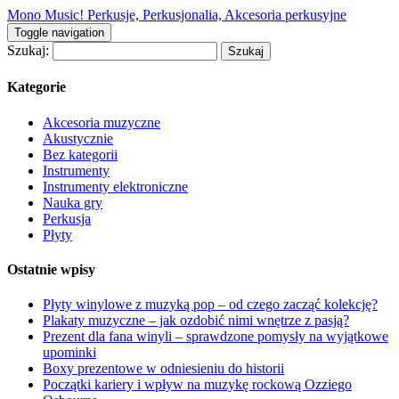
Mono Music! Perkusje, Perkusjonalia, Akcesoria perkusyjne
Toggle navigation
Szukaj:
Kategorie
Akcesoria muzyczne
Akustycznie
Bez kategorii
Instrumenty
Instrumenty elektroniczne
Nauka gry
Perkusja
Płyty
Ostatnie wpisy
Płyty winylowe z muzyką pop – od czego zacząć kolekcję?
Plakaty muzyczne – jak ozdobić nimi wnętrze z pasją?
Prezent dla fana winyli – sprawdzone pomysły na wyjątkowe
upominki
Boxy prezentowe w odniesieniu do historii
Początki kariery i wpływ na muzykę rockową Ozziego