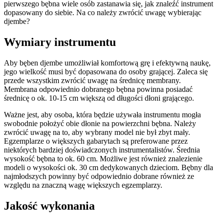
pierwszego bębna wiele osób zastanawia się, jak znaleźć instrument
dopasowany do siebie. Na co należy zwrócić uwagę wybierając
djembe?
Wymiary instrumentu
Aby bęben djembe umożliwiał komfortową grę i efektywną naukę,
jego wielkość musi być dopasowana do osoby grającej. Zaleca się
przede wszystkim zwrócić uwagę na średnicę membrany.
Membrana odpowiednio dobranego bębna powinna posiadać
średnicę o ok. 10-15 cm większą od długości dłoni grającego.
Ważne jest, aby osoba, która będzie używała instrumentu mogła
swobodnie położyć obie dłonie na powierzchni bębna. Należy
zwrócić uwagę na to, aby wybrany model nie był zbyt mały.
Egzemplarze o większych gabarytach są preferowane przez
niektórych bardziej doświadczonych instrumentalistów. Średnia
wysokość bębna to ok. 60 cm. Możliwe jest również znalezienie
modeli o wysokości ok. 30 cm dedykowanych dzieciom. Bębny dla
najmłodszych powinny być odpowiednio dobrane również ze
względu na znaczną wagę większych egzemplarzy.
Jakość wykonania