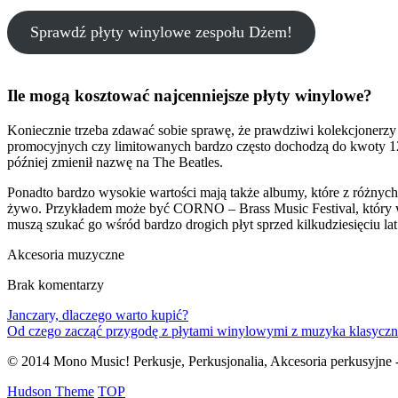
Sprawdź płyty winylowe zespołu Dżem!
Ile mogą kosztować najcenniejsze płyty winylowe?
Koniecznie trzeba zdawać sobie sprawę, że prawdziwi kolekcjonerz
promocyjnych czy limitowanych bardzo często dochodzą do kwoty 12
później zmienił nazwę na The Beatles.
Ponadto bardzo wysokie wartości mają także albumy, które z różnych
żywo. Przykładem może być CORNO – Brass Music Festival, który w
muszą szukać go wśród bardzo drogich płyt sprzed kilkudziesięciu lat
Akcesoria muzyczne
Brak komentarzy
Janczary, dlaczego warto kupić?
Od czego zacząć przygodę z płytami winylowymi z muzyka klasycz
© 2014 Mono Music! Perkusje, Perkusjonalia, Akcesoria perkusyjne -
Hudson Theme
TOP