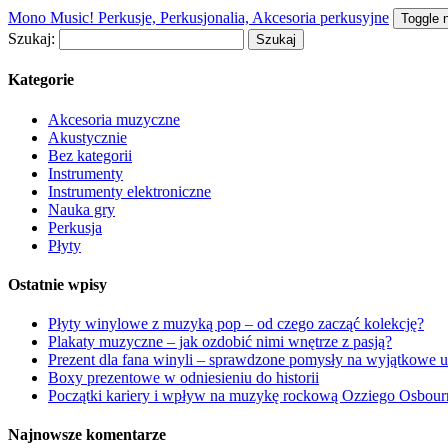
Mono Music! Perkusje, Perkusjonalia, Akcesoria perkusyjne
Toggle 
Szukaj:
Kategorie
Akcesoria muzyczne
Akustycznie
Bez kategorii
Instrumenty
Instrumenty elektroniczne
Nauka gry
Perkusja
Płyty
Ostatnie wpisy
Płyty winylowe z muzyką pop – od czego zacząć kolekcję?
Plakaty muzyczne – jak ozdobić nimi wnętrze z pasją?
Prezent dla fana winyli – sprawdzone pomysły na wyjątkowe 
Boxy prezentowe w odniesieniu do historii
Początki kariery i wpływ na muzykę rockową Ozziego Osbour
Najnowsze komentarze