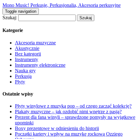
Mono Music! Perkusje, Perkusjonalia, Akcesoria perkusyjne
Toggle navigation
Szukaj:
Kategorie
Akcesoria muzyczne
Akustycznie
Bez kategorii
Instrumenty
Instrumenty elektroniczne
Nauka gry
Perkusja
Płyty
Ostatnie wpisy
Płyty winylowe z muzyką pop – od czego zacząć kolekcję?
Plakaty muzyczne – jak ozdobić nimi wnętrze z pasją?
Prezent dla fana winyli – sprawdzone pomysły na wyjątkowe
upominki
Boxy prezentowe w odniesieniu do historii
Początki kariery i wpływ na muzykę rockową Ozziego