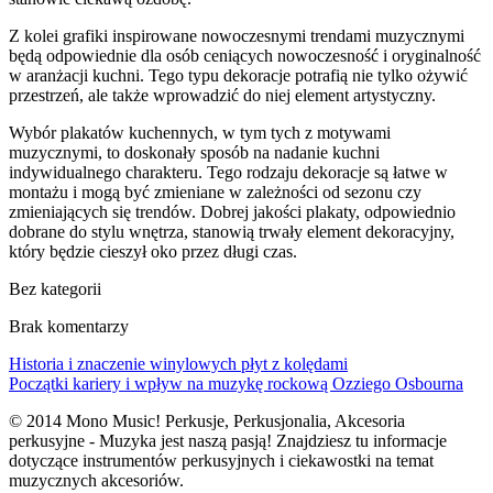
Z kolei grafiki inspirowane nowoczesnymi trendami muzycznymi
będą odpowiednie dla osób ceniących nowoczesność i oryginalność
w aranżacji kuchni. Tego typu dekoracje potrafią nie tylko ożywić
przestrzeń, ale także wprowadzić do niej element artystyczny.
Wybór plakatów kuchennych, w tym tych z motywami
muzycznymi, to doskonały sposób na nadanie kuchni
indywidualnego charakteru. Tego rodzaju dekoracje są łatwe w
montażu i mogą być zmieniane w zależności od sezonu czy
zmieniających się trendów. Dobrej jakości plakaty, odpowiednio
dobrane do stylu wnętrza, stanowią trwały element dekoracyjny,
który będzie cieszył oko przez długi czas.
Bez kategorii
Brak komentarzy
Historia i znaczenie winylowych płyt z kolędami
Początki kariery i wpływ na muzykę rockową Ozziego Osbourna
© 2014 Mono Music! Perkusje, Perkusjonalia, Akcesoria
perkusyjne - Muzyka jest naszą pasją! Znajdziesz tu informacje
dotyczące instrumentów perkusyjnych i ciekawostki na temat
muzycznych akcesoriów.