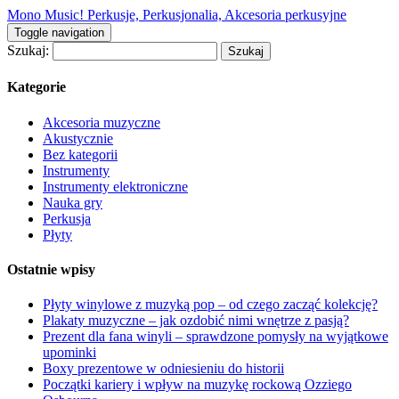
Mono Music! Perkusje, Perkusjonalia, Akcesoria perkusyjne
Toggle navigation
Szukaj:
Kategorie
Akcesoria muzyczne
Akustycznie
Bez kategorii
Instrumenty
Instrumenty elektroniczne
Nauka gry
Perkusja
Płyty
Ostatnie wpisy
Płyty winylowe z muzyką pop – od czego zacząć kolekcję?
Plakaty muzyczne – jak ozdobić nimi wnętrze z pasją?
Prezent dla fana winyli – sprawdzone pomysły na wyjątkowe
upominki
Boxy prezentowe w odniesieniu do historii
Początki kariery i wpływ na muzykę rockową Ozziego