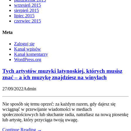
wrzesień 2015
sierpień 2015
lipiec 2015
czerwiec 2015
Meta
Zaloguj się
Kanał wpisów
Kanał komentarzy
WordPress.org
Tych artystów muzyki latynoskiej, których musisz
znać – a ich muzykę znajdziesz na winylach
27/09/2022
Admin
Nie sposób się temu oprzeć: za każdym razem, gdy dajesz się
wciągnąć w przewijanie wiadomości w mediach
społecznościowych lub słuchanie radia, natrafiasz na nową piosenkę
lub artystę, który przyciąga twoją uwagę.
Continue Reading
→